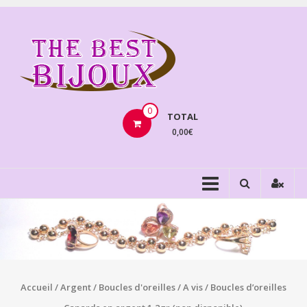
Aller
au
THEBE
contenu
BIJOU
VENTE
BIJOUX
0
TOTAL
FANTAISIE
0,00€
Accueil
/
Argent
/
Boucles d'oreilles
/
A vis
/ Boucles d’oreilles