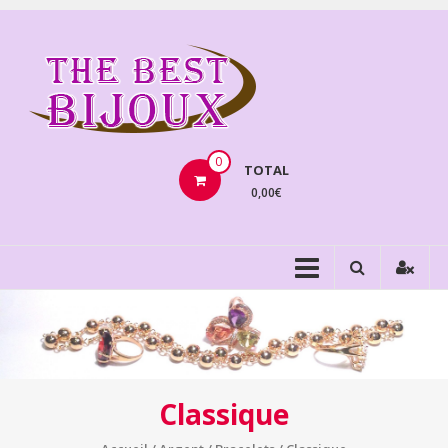
Aller
au
THEBE
contenu
BIJOU
VENTE
BIJOUX
0
TOTAL
FANTAISIE
0,00€
Classique