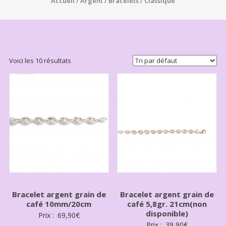
Accueil
/
Argent
/
Bracelets
/ Classique
Voici les 10 résultats
Bracelet argent grain de
Bracelet argent grain de
café 10mm/20cm
café 5,8gr. 21cm(non
disponible)
Prix :
69,90
€
Prix :
39,90
€