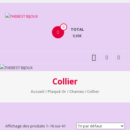
Aller
au
THEBEST
contenu
BIJOUX
0
TOTAL
0,00€
VENTE
BIJOUX
FANTAISIE
Collier
Accueil
/
Plaqué Or
/
Chaines
/ Collier
Affichage des produits 1–16 sur 41