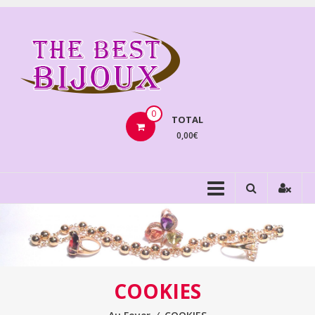
Aller
au
THEBE
contenu
BIJOU
VENTE
BIJOUX
0
TOTAL
FANTAISIE
0,00€
COOKIES