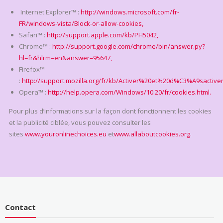
Internet Explorer™ :
http://windows.microsoft.com/fr-
FR/windows-vista/Block-or-allow-cookies,
Safari™ :
http://support.apple.com/kb/PH5042,
Chrome™ :
http://support.google.com/chrome/bin/answer.py?
hl=fr&hlrm=en&answer=95647,
Firefox™
:
http://support.mozilla.org/fr/kb/Activer%20et%20d%C3%A9sactiv
Opera™ :
http://help.opera.com/Windows/10.20/fr/cookies.html.
Pour plus d’informations sur la façon dont fonctionnent les cookies
et la publicité ciblée, vous pouvez consulter les
sites
www.youronlinechoices.eu
et
www.allaboutcookies.org.
Contact