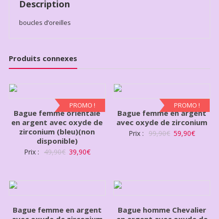
Description
boucles d’oreilles
Produits connexes
PROMO !
PROMO !
Bague femme orientale
Bague femme en argent
en argent avec oxyde de
avec oxyde de zirconium
zirconium (bleu)(non
Prix :
99,90
€
59,90
€
disponible)
Prix :
49,90
€
39,90
€
Bague femme en argent
Bague homme Chevalier
avec oxyde de zirconium
en argent avec oxyde de