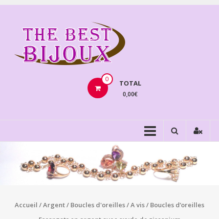
Aller
au
THEBE
contenu
BIJOU
VENTE
BIJOUX
0
TOTAL
FANTAISIE
0,00€
Accueil
/
Argent
/
Boucles d'oreilles
/
A vis
/ Boucles d’oreilles