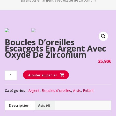
Escargots en argent avec oxyde de zirconium
Boucles D’oreilles
Escargots En Argent Avec
Oxyde De Zirconium
35,90
€
Quantité
Ajouter au panier
Catégories :
Argent
,
Boucles d'oreilles
,
A vis
,
Enfant
Description
Avis (0)