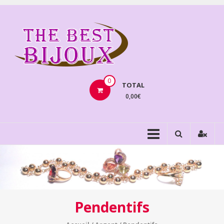
Aller
au
THEBE
contenu
BIJOU
VENTE
BIJOUX
0
TOTAL
FANTAISIE
0,00€
Pendentifs