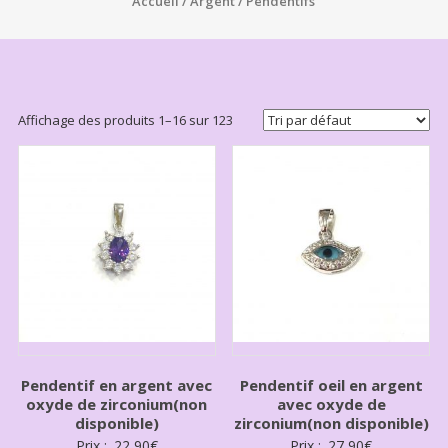
Accueil
/
Argent
/ Pendentifs
Affichage des produits 1–16 sur 123
Pendentif en argent avec
Pendentif oeil en argent
oxyde de zirconium(non
avec oxyde de
disponible)
zirconium(non disponible)
Prix :
22,90
€
Prix :
27,90
€