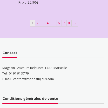
Prix :
35,90
€
1
2
3
4
…
6
7
8
→
Contact
Magasin : 28 cours Belsunce 13001 Marseille
Tél : 04 91 91 37 79
E-mail : contact@thebestbijoux.com
Conditions générales de vente