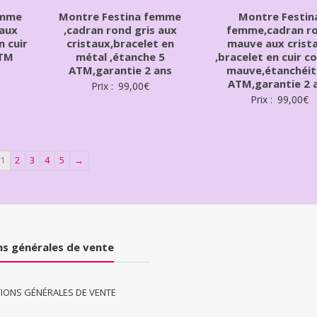
emme
Montre Festina femme
Montre Festin
 aux
,cadran rond gris aux
femme,cadran r
n cuir
cristaux,bracelet en
mauve aux crist
ATM
métal ,étanche 5
,bracelet en cuir c
ATM,garantie 2 ans
mauve,étanchéit
ATM,garantie 2 
Prix :
99,00
€
Prix :
99,00
€
1
2
3
4
5
→
ns générales de vente
IONS GÉNÉRALES DE VENTE