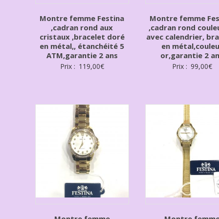
Montre femme Festina
Montre femme Fes
,cadran rond aux
,cadran rond coule
cristaux ,bracelet doré
avec calendrier, br
en métal,, étanchéité 5
en métal,couleu
ATM,garantie 2 ans
or,garantie 2 a
Prix :
119,00
€
Prix :
99,00
€
Montre femme
Montre femm