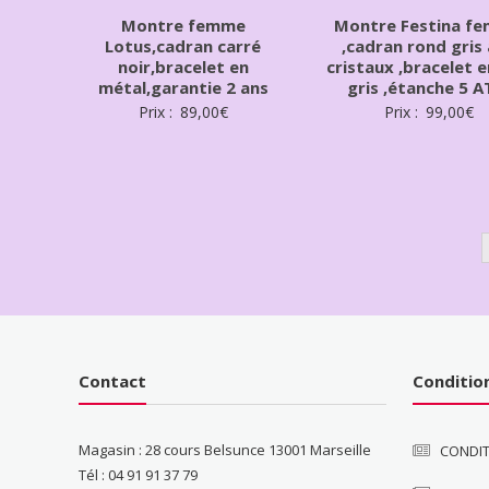
Montre femme
Montre Festina f
Lotus,cadran carré
,cadran rond gris
noir,bracelet en
cristaux ,bracelet e
métal,garantie 2 ans
gris ,étanche 5 
Prix :
89,00
€
Prix :
99,00
€
Contact
Conditio
Magasin : 28 cours Belsunce 13001 Marseille
CONDIT
Tél : 04 91 91 37 79