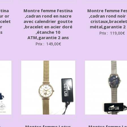
tina
Montre femme Festina
Montre femme Fes
ur or
,cadran rond en nacre
,cadran rond noir
acelet
avec calendrier goutte
cristaux,bracelet
r
,bracelet en acier doré
métal,garantie 2
ns
,étanche 10
Prix :
119,00
€
ATM,garantie 2 ans
Prix :
149,00
€
e
Montre femme Lotus
Montre femme Lo