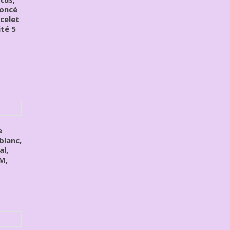
foncé
celet
ité 5
e
blanc,
al,
M,
s