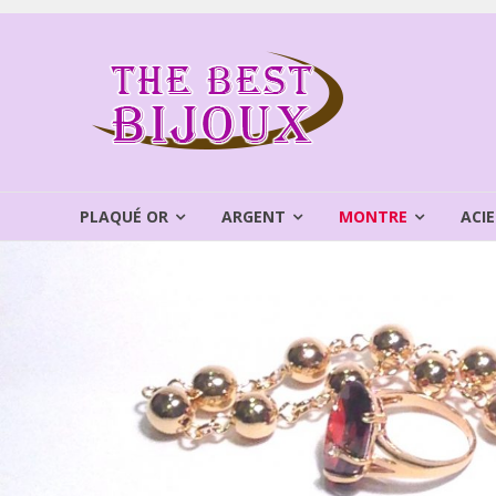
Aller
au
THEBEST
contenu
BIJOUX
VENTE
BIJOUX
FANTAISIE
PLAQUÉ OR
ARGENT
MONTRE
ACIE