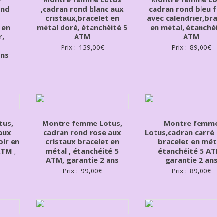
ond
,cadran rond blanc aux
cadran rond bleu 
cristaux,bracelet en
avec calendrier,bra
 en
métal doré, étanchéité 5
en métal, étanché
r,
ATM
ATM
Prix :
139,00
€
Prix :
89,00
€
ans
tus,
Montre femme Lotus,
Montre femm
aux
cadran rond rose aux
Lotus,cadran carré 
oir en
cristaux bracelet en
bracelet en mét
ATM ,
métal , étanchéité 5
étanchéité 5 AT
ATM, garantie 2 ans
garantie 2 an
Prix :
99,00
€
Prix :
89,00
€