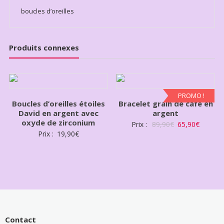
boucles d’oreilles
Produits connexes
PROMO !
Boucles d’oreilles étoiles
Bracelet grain de café en
David en argent avec
argent
oxyde de zirconium
Prix :
89,90
€
65,90
€
Prix :
19,90
€
Contact