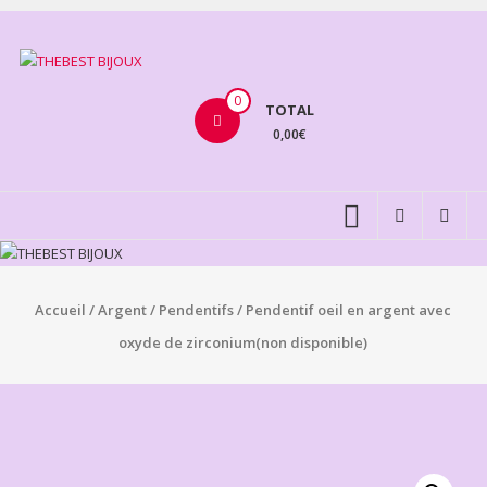
Aller
au
THEBEST
contenu
BIJOUX
0
TOTAL
0,00€
VENTE
BIJOUX
FANTAISIE
Accueil
/
Argent
/
Pendentifs
/ Pendentif oeil en argent avec
oxyde de zirconium(non disponible)