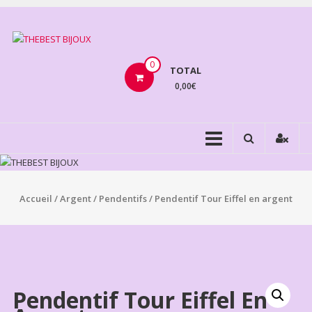
Aller
au
THEBEST
contenu
BIJOUX
0
TOTAL
0,00€
VENTE
BIJOUX
FANTAISIE
Accueil
/
Argent
/
Pendentifs
/ Pendentif Tour Eiffel en argent
Pendentif Tour Eiffel En