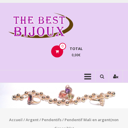
Aller
au
THEBE
contenu
BIJOU
VENTE
BIJOUX
0
TOTAL
FANTAISIE
0,00€
Accueil
/
Argent
/
Pendentifs
/ Pendentif Mali en argent(non