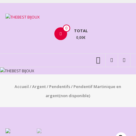
Aller
au
THEBEST
contenu
BIJOUX
0
TOTAL
0,00€
VENTE
BIJOUX
FANTAISIE
Accueil
/
Argent
/
Pendentifs
/ Pendentif Martinique en
argent(non disponible)