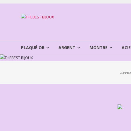
Aller
au
THEBEST
contenu
BIJOUX
VENTE
BIJOUX
PLAQUÉ OR
ARGENT
MONTRE
ACIE
FANTAISIE
Accue