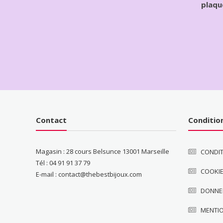
plaqu
Contact
Conditio
Magasin : 28 cours Belsunce 13001 Marseille
CONDIT
Tél : 04 91 91 37 79
COOKI
E-mail : contact@thebestbijoux.com
DONNE
MENTI