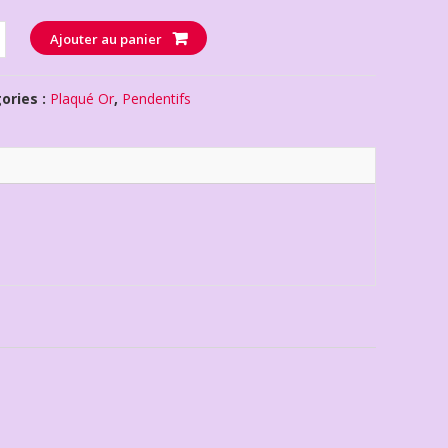
té
Ajouter au panier
ories :
Plaqué Or
,
Pendentifs