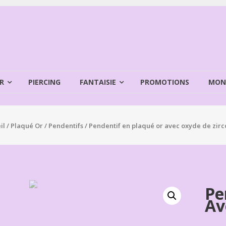
R
PIERCING
FANTAISIE
PROMOTIONS
MON
il
/
Plaqué Or
/
Pendentifs
/ Pendentif en plaqué or avec oxyde de zir
Pe
Av