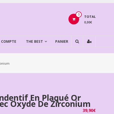
0
TOTAL
0,00€
 COMPTE
THE BEST
PANIER
conium
ndentif En Plaqué Or
ec Oxyde De Zirconium
39,90
€