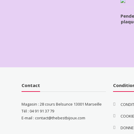
Pende
plaqu
Contact
Conditio
Magasin : 28 cours Belsunce 13001 Marseille
CONDIT
Tél : 04 91 91 37 79
COOKI
E-mail : contact@thebestbijoux.com
DONNE