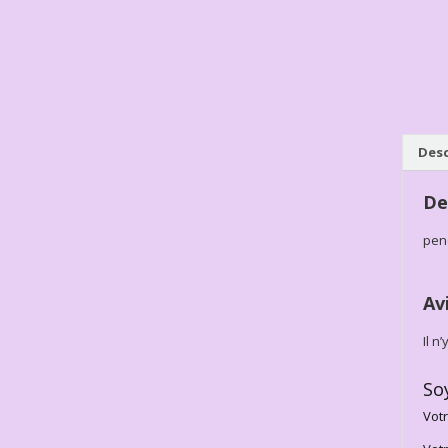
Desc
De
pen
Av
Il n
So
Votr