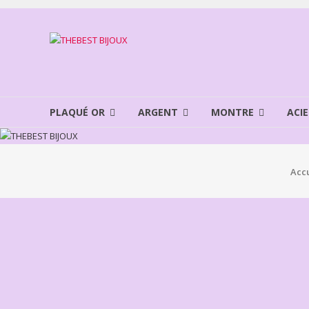
Aller
au
THEBEST
contenu
BIJOUX
VENTE
BIJOUX
PLAQUÉ OR
ARGENT
MONTRE
ACIE
FANTAISIE
Accu