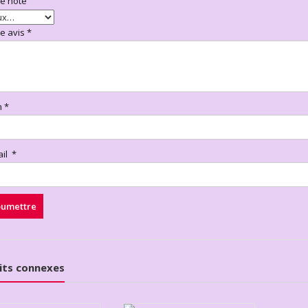
re note
re avis
*
m
*
ail
*
its connexes