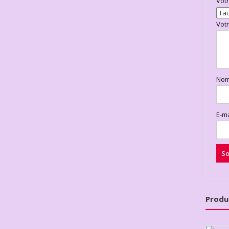
Vot
Vot
No
E-m
Produ