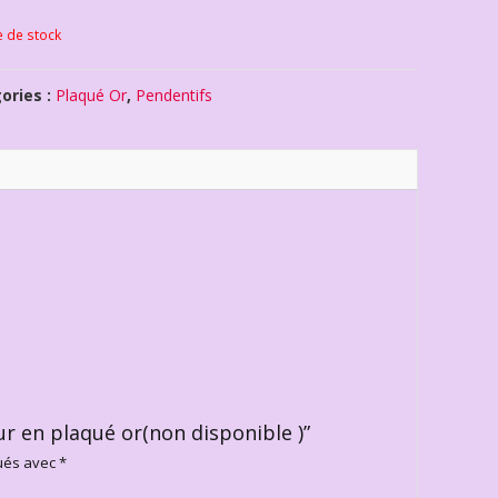
e de stock
ories :
Plaqué Or
,
Pendentifs
ur en plaqué or(non disponible )”
qués avec
*