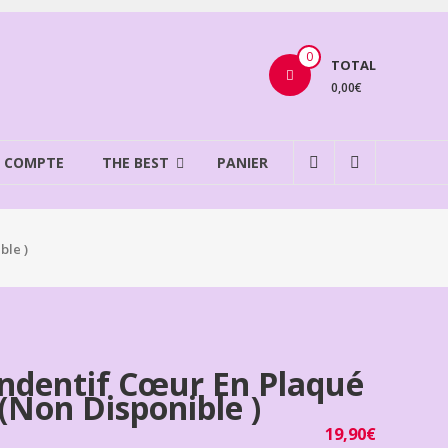
0
TOTAL
0,00€
 COMPTE
THE BEST
PANIER
ble )
ndentif Cœur En Plaqué
(non Disponible )
19,90
€