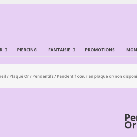
R
PIERCING
FANTAISIE
PROMOTIONS
MON
eil
/
Plaqué Or
/
Pendentifs
/ Pendentif cœur en plaqué or(non disponi
Pe
Or