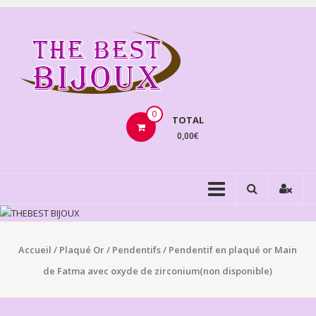
Aller
au
THEBE
contenu
BIJOU
VENTE
BIJOUX
0
TOTAL
FANTAISIE
0,00€
Accueil
/
Plaqué Or
/
Pendentifs
/ Pendentif en plaqué or Main
de Fatma avec oxyde de zirconium(non disponible)