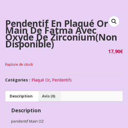
Pendentif En Plaqué Or
Main De Fatma Avec
Oxyde De Zirconium(non
Disponible)
17,90
€
Rupture de stock
Catégories :
Plaqué Or
,
Pendentifs
Description
Avis (0)
Description
pendentif Main OZ