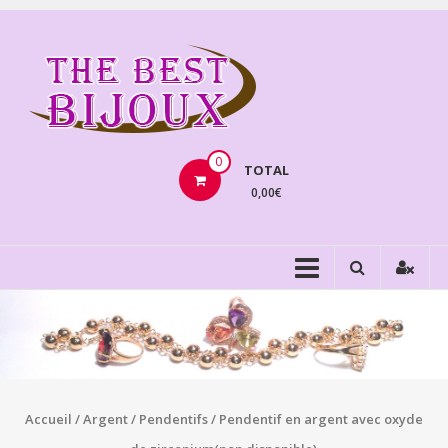
Aller
au
THEBE
contenu
BIJOU
VENTE
BIJOUX
0
TOTAL
FANTAISIE
0,00€
Accueil
/
Argent
/
Pendentifs
/ Pendentif en argent avec oxyde