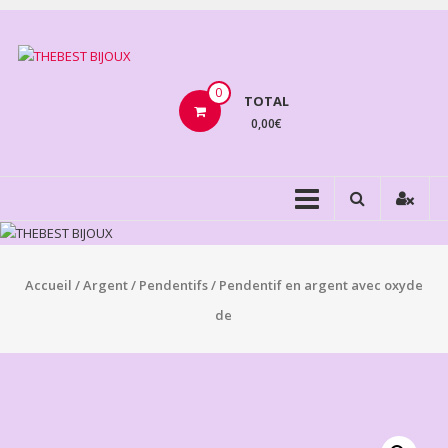
Aller
au
THEBEST
contenu
BIJOUX
0
TOTAL
0,00€
VENTE
BIJOUX
FANTAISIE
Accueil
/
Argent
/
Pendentifs
/ Pendentif en argent avec oxyde
de