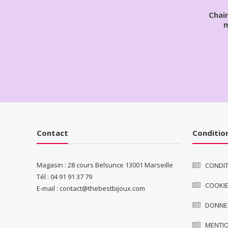
Chai
m
Contact
Conditio
Magasin : 28 cours Belsunce 13001 Marseille
CONDIT
Tél : 04 91 91 37 79
COOKI
E-mail : contact@thebestbijoux.com
DONNE
MENTI