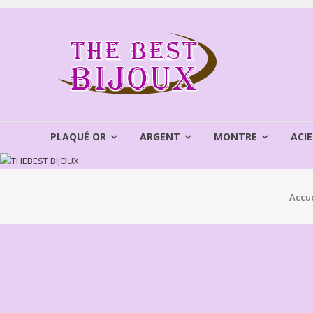
Aller
au
THEBEST
contenu
BIJOUX
VENTE
BIJOUX
FANTAISIE
PLAQUÉ OR
ARGENT
MONTRE
ACIE
Accue