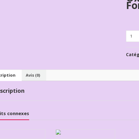
Fo
Quanti
Catég
ription
Avis (0)
scription
its connexes