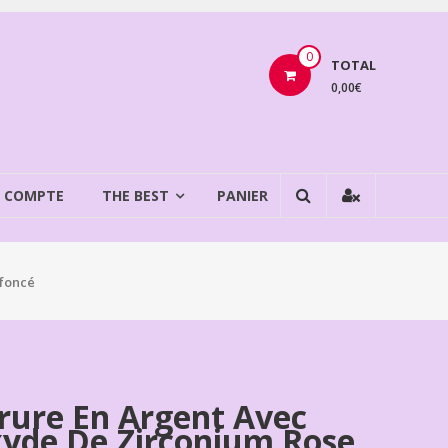
0
TOTAL
0,00€
 COMPTE
THE BEST
PANIER
 foncé
rure En Argent Avec
yde De Zirconium Rose