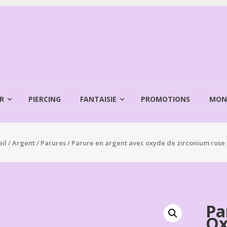
R
PIERCING
FANTAISIE
PROMOTIONS
MON
il
/
Argent
/
Parures
/ Parure en argent avec oxyde de zirconium rose
Pa
Ox