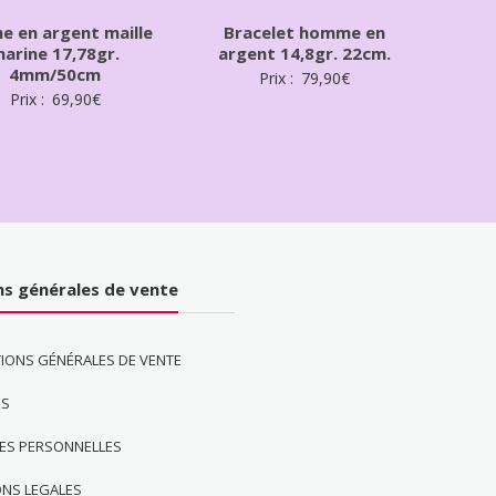
ne en argent maille
Bracelet homme en
arine 17,78gr.
argent 14,8gr. 22cm.
4mm/50cm
Prix :
79,90
€
Prix :
69,90
€
ns générales de vente
IONS GÉNÉRALES DE VENTE
ES
ES PERSONNELLES
ONS LEGALES