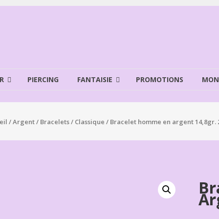
R
PIERCING
FANTAISIE
PROMOTIONS
MON
eil
/
Argent
/
Bracelets
/
Classique
/ Bracelet homme en argent 14,8gr. 
Br
Ar