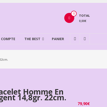
0
TOTAL
0,00€
 COMPTE
THE BEST
PANIER
22cm.
acelet Homme En
gent 14,8gr. 22cm.
79,90
€