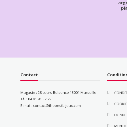
arge
pl
Contact
Conditio
Magasin : 28 cours Belsunce 13001 Marseille
CONDIT
Tél : 04 91 91 37 79
COOKI
E-mail : contact@thebestbijoux.com
DONNE
MENTI