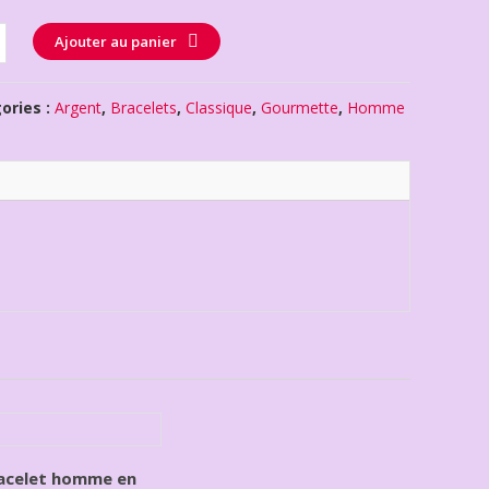
té
Ajouter au panier
ories :
Argent
,
Bracelets
,
Classique
,
Gourmette
,
Homme
acelet homme en