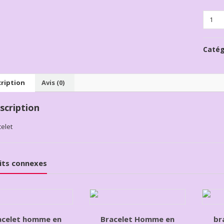
Quanti
Catég
ription
Avis (0)
scription
elet
its connexes
acelet homme en
Bracelet Homme en
br