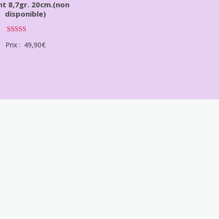
nt 8,7gr. 20cm.(non
disponible)
Note
Prix :
49,90
€
4.00
sur 5