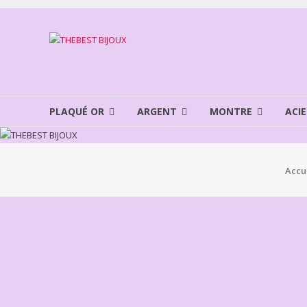
Aller
au
THEBEST
contenu
BIJOUX
VENTE
BIJOUX
PLAQUÉ OR
ARGENT
MONTRE
ACIE
FANTAISIE
Accu