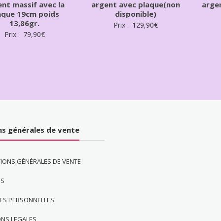
nt massif avec la
argent avec plaque(non
arge
aque 19cm poids
disponible)
13,86gr.
Prix :
129,90
€
Prix :
79,90
€
ns générales de vente
IONS GÉNÉRALES DE VENTE
ES
ES PERSONNELLES
ONS LEGALES