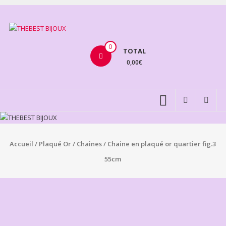
Aller
au
THEBEST
contenu
BIJOUX
0
TOTAL
0,00€
VENTE
BIJOUX
FANTAISIE
Accueil
/
Plaqué Or
/
Chaines
/ Chaine en plaqué or quartier fig.3
55cm