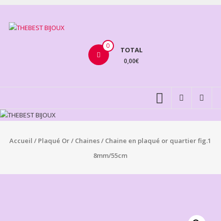
Aller
au
THEBEST
contenu
BIJOUX
0
TOTAL
0,00€
VENTE
BIJOUX
FANTAISIE
Accueil
/
Plaqué Or
/
Chaines
/ Chaine en plaqué or quartier fig.1
8mm/55cm