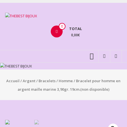
Aller
au
THEBEST
contenu
BIJOUX
0
TOTAL
0,00€
VENTE
BIJOUX
FANTAISIE
Accueil
/
Argent
/
Bracelets
/
Homme
/ Bracelet pour homme en
argent maille marine 3,90gr. 19cm.(non disponible)