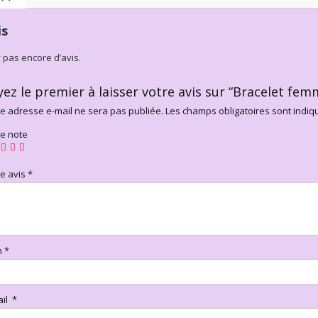
is
’y pas encore d’avis.
yez le premier à laisser votre avis sur “Bracelet fem
e adresse e-mail ne sera pas publiée.
Les champs obligatoires sont indi
re note
re avis
*
m
*
ail
*