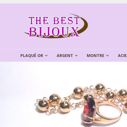
Aller
au
THEBEST
contenu
BIJOUX
VENTE
BIJOUX
FANTAISIE
PLAQUÉ OR
ARGENT
MONTRE
ACIE