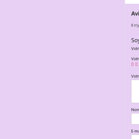
Av
Il n
So
Votr
Vot
Vot
No
E-m