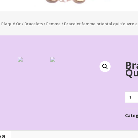
/
Plaqué Or
/
Bracelets
/
Femme
/ Bracelet femme oriental qui s’ouvre 
Br
Qu
Quanti
Catég
(0)