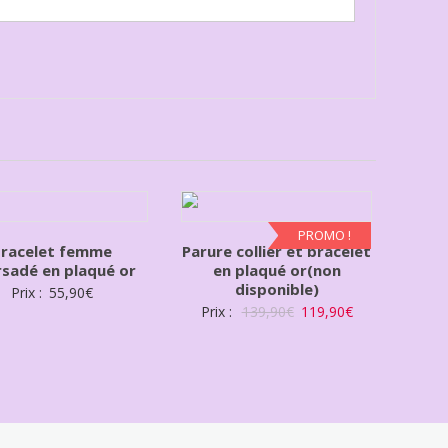
PROMO !
racelet femme
Parure collier et bracelet
sadé en plaqué or
en plaqué or(non
disponible)
Prix :
55,90
€
Prix :
139,90
€
119,90
€