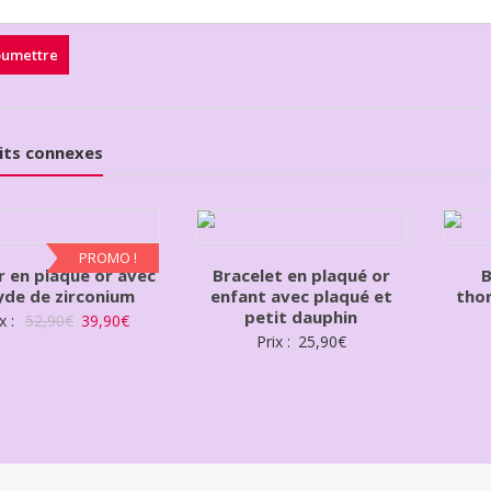
its connexes
PROMO !
er en plaqué or avec
Bracelet en plaqué or
B
yde de zirconium
enfant avec plaqué et
thor
petit dauphin
x :
52,90
€
39,90
€
Prix :
25,90
€