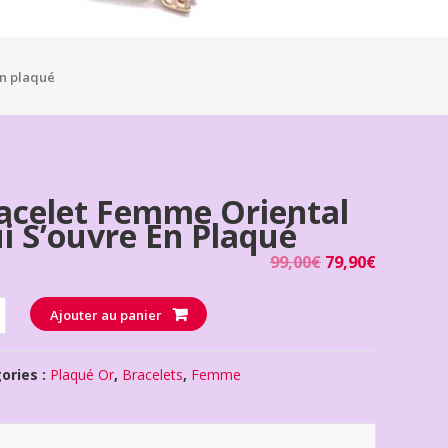
en plaqué
acelet Femme Oriental
i S’ouvre En Plaqué
99,00
€
79,90
€
té
Ajouter au panier
ories :
Plaqué Or
,
Bracelets
,
Femme