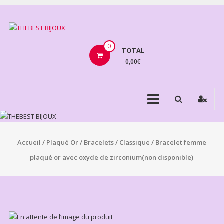
Aller
au
THEBEST
contenu
BIJOUX
0
TOTAL
0,00€
VENTE
BIJOUX
FANTAISIE
Accueil
/
Plaqué Or
/
Bracelets
/
Classique
/ Bracelet femme
plaqué or avec oxyde de zirconium(non disponible)