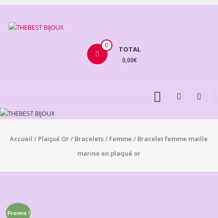
Aller
au
THEBEST
contenu
BIJOUX
0
TOTAL
0,00€
VENTE
BIJOUX
FANTAISIE
Accueil
/
Plaqué Or
/
Bracelets
/
Femme
/ Bracelet femme maille
marine en plaqué or
Promo !