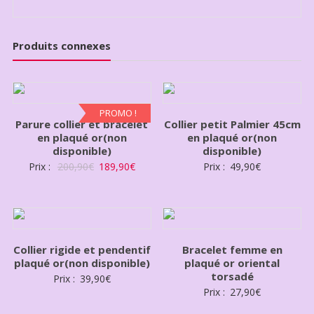
Produits connexes
PROMO !
Parure collier et bracelet
Collier petit Palmier 45cm
en plaqué or(non
en plaqué or(non
disponible)
disponible)
Prix :
200,90
€
189,90
€
Prix :
49,90
€
Collier rigide et pendentif
Bracelet femme en
plaqué or(non disponible)
plaqué or oriental
torsadé
Prix :
39,90
€
Prix :
27,90
€