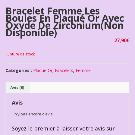
Bracelet Femme Les
Boules En Plaqué Or Avec
Oxyde De Zirconium(non
Disponible)
27,90
€
Rupture de stock
Catégories :
Plaqué Or
,
Bracelets
,
Femme
Avis (0)
Avis
Il n’y pas encore d’avis.
Soyez le premier à laisser votre avis sur