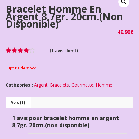
Bracelet Homme En
Argent 8,7gr. 20cm.(non
Disponible)
49,90
€
(
1
avis client)
Noté
1
4.00
sur 5
Rupture de stock
basé
sur
notation
Catégories :
Argent
,
Bracelets
,
Gourmette
,
Homme
client
Avis (1)
1 avis pour
bracelet homme en argent
8,7gr. 20cm.(non disponible)