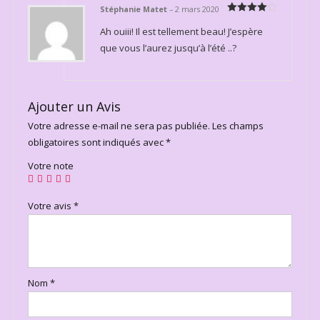
Stéphanie Matet
–
2 mars 2020
Note
4
Ah ouiii! Il est tellement beau! J’espère
sur 5
que vous l’aurez jusqu’à l’été ..?
Ajouter un Avis
Votre adresse e-mail ne sera pas publiée.
Les champs
obligatoires sont indiqués avec
*
Votre note
Votre avis
*
Nom
*