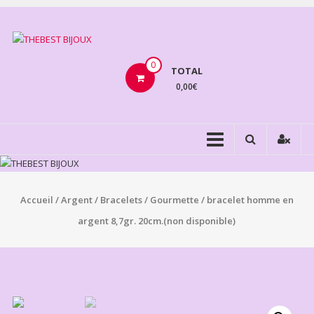
Aller
au
THEBEST
contenu
BIJOUX
0
TOTAL
0,00€
VENTE
BIJOUX
FANTAISIE
Accueil
/
Argent
/
Bracelets
/
Gourmette
/ bracelet homme en
argent 8,7gr. 20cm.(non disponible)