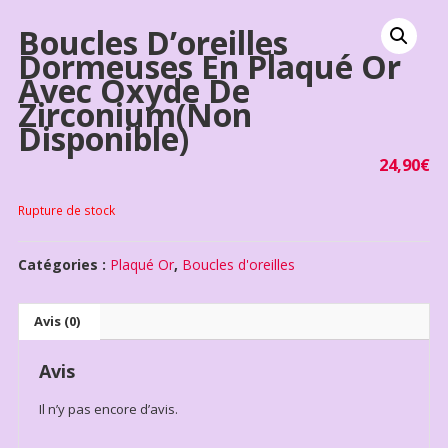
Boucles D’oreilles
Dormeuses En Plaqué Or
Avec Oxyde De
Zirconium(non
Disponible)
24,90
€
Rupture de stock
Catégories :
Plaqué Or
,
Boucles d'oreilles
Avis (0)
Avis
Il n’y pas encore d’avis.