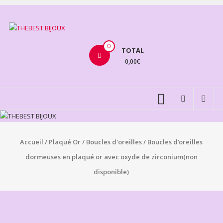
Aller
au
THEBEST
contenu
BIJOUX
0
TOTAL
0,00€
VENTE
BIJOUX
FANTAISIE
Accueil
/
Plaqué Or
/
Boucles d'oreilles
/ Boucles d’oreilles
dormeuses en plaqué or avec oxyde de zirconium(non
disponible)