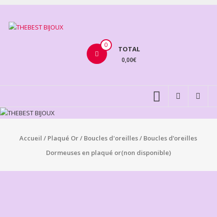
Aller
au
THEBEST
contenu
BIJOUX
0
TOTAL
0,00€
VENTE
BIJOUX
FANTAISIE
Accueil
/
Plaqué Or
/
Boucles d'oreilles
/ Boucles d’oreilles
Dormeuses en plaqué or(non disponible)