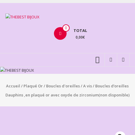
Aller
au
THEBEST
contenu
BIJOUX
0
TOTAL
0,00€
VENTE
BIJOUX
FANTAISIE
Accueil
/
Plaqué Or
/
Boucles d'oreilles
/
A vis
/ Boucles d’oreilles
Dauphins ,en plaqué or avec oxyde de zirconium(non disponible)