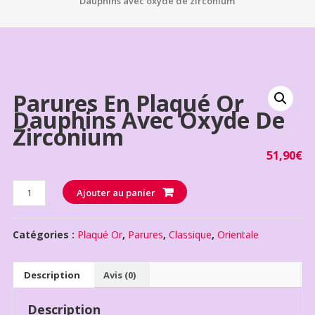
Dauphins avec oxyde de zirconium
Parures En Plaqué Or
Dauphins Avec Oxyde De
Zirconium
51,90
€
Quantité
Ajouter au panier
Catégories :
Plaqué Or
,
Parures
,
Classique
,
Orientale
Description
Avis (0)
Description