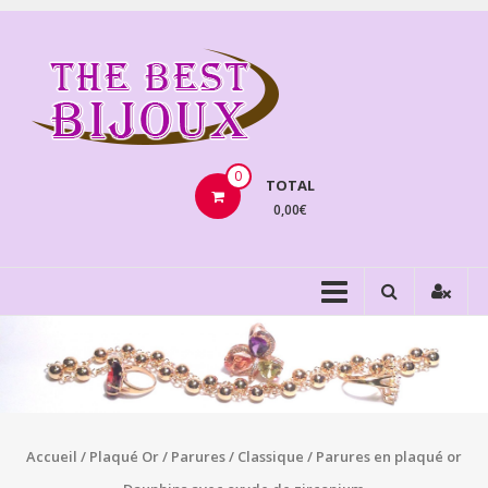
Aller
au
THEBE
contenu
BIJOU
VENTE
BIJOUX
0
TOTAL
FANTAISIE
0,00€
Accueil
/
Plaqué Or
/
Parures
/
Classique
/ Parures en plaqué or