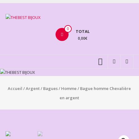
Aller
au
THEBEST
contenu
BIJOUX
0
TOTAL
0,00€
VENTE
BIJOUX
FANTAISIE
Accueil
/
Argent
/
Bagues
/
Homme
/ Bague homme Chevalière
en argent