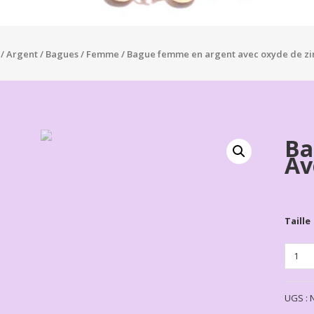
/
Argent
/
Bagues
/
Femme
/ Bague femme en argent avec oxyde de z
Ba
Av
Taille
Quanti
UGS :