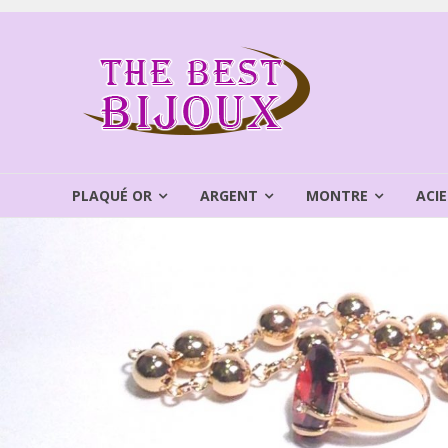
Aller
au
THEBEST
contenu
BIJOUX
VENTE
BIJOUX
FANTAISIE
PLAQUÉ OR
ARGENT
MONTRE
ACIE