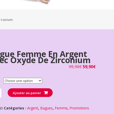
irconium
gue Femme En Argent
ec Oxyde De Zirconium
99,90
€
59,90
€
té
Ajouter au panier
Catégories :
Argent
,
Bagues
,
Femme
,
Promotions
ND