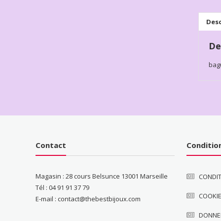
Desc
De
bag
Contact
Conditio
Magasin : 28 cours Belsunce 13001 Marseille
CONDIT
Tél : 04 91 91 37 79
COOKI
E-mail : contact@thebestbijoux.com
DONNE