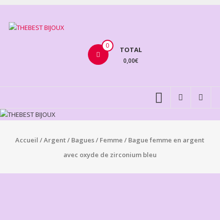
Aller
au
THEBEST
contenu
BIJOUX
0
TOTAL
0,00€
VENTE
BIJOUX
FANTAISIE
Accueil
/
Argent
/
Bagues
/
Femme
/ Bague femme en argent
avec oxyde de zirconium bleu