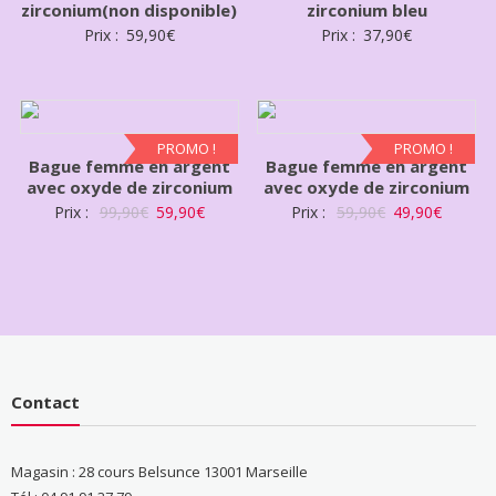
zirconium(non disponible)
zirconium bleu
Prix :
59,90
€
Prix :
37,90
€
PROMO !
PROMO !
Bague femme en argent
Bague femme en argent
avec oxyde de zirconium
avec oxyde de zirconium
Prix :
99,90
€
59,90
€
Prix :
59,90
€
49,90
€
Contact
Magasin : 28 cours Belsunce 13001 Marseille