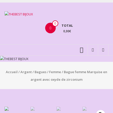
Aller
au
THEBEST
contenu
BIJOUX
0
TOTAL
0,00€
VENTE
BIJOUX
FANTAISIE
Accueil
/
Argent
/
Bagues
/
Femme
/ Bague femme Marquise en
argent avec oxyde de zirconium