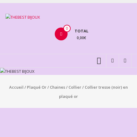
Aller
au
THEBEST
contenu
BIJOUX
0
TOTAL
0,00€
VENTE
BIJOUX
FANTAISIE
Accueil
/
Plaqué Or
/
Chaines
/
Collier
/ Collier tresse (noir) en
plaqué or