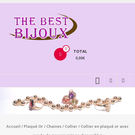
Aller
au
THEBE
contenu
BIJOU
VENTE
BIJOUX
0
TOTAL
FANTAISIE
0,00€
Accueil
/
Plaqué Or
/
Chaines
/
Collier
/ Collier en plaqué or avec