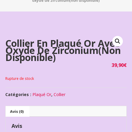
oxyde de zirconium(non disponible)
Collier En Plaqué Or Avec
Oxyde De Zirconium(non
Disponible)
39,90
€
Rupture de stock
Catégories :
Plaqué Or
,
Collier
Avis (0)
Avis