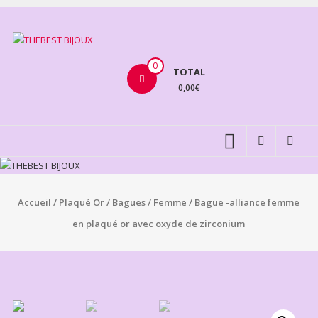
Aller
au
THEBEST
contenu
BIJOUX
0
TOTAL
0,00€
VENTE
BIJOUX
FANTAISIE
Accueil
/
Plaqué Or
/
Bagues
/
Femme
/ Bague -alliance femme
en plaqué or avec oxyde de zirconium