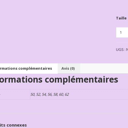
Taille
Quanti
UGS :
ormations complémentaires
Avis (0)
formations complémentaires
e
50, 52, 54, 56, 58, 60, 62
its connexes