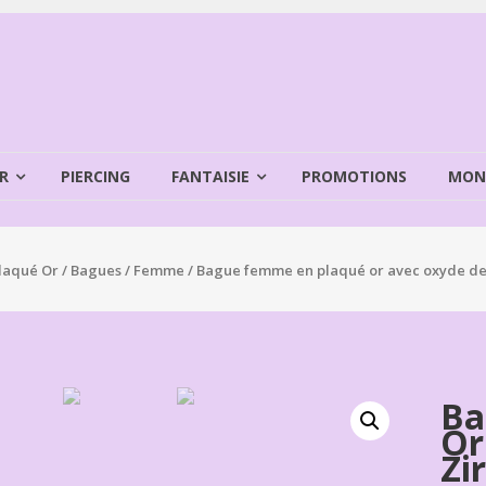
R
PIERCING
FANTAISIE
PROMOTIONS
MON
laqué Or
/
Bagues
/
Femme
/ Bague femme en plaqué or avec oxyde de
Ba
Or
Zi