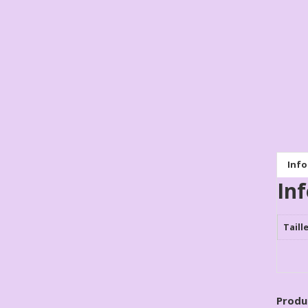
Inf
In
Taill
Produ