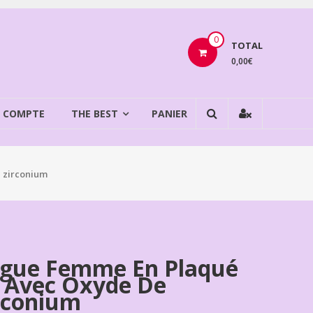
0
TOTAL
0,00€
 COMPTE
THE BEST
PANIER
 zirconium
gue Femme En Plaqué
 Avec Oxyde De
rconium