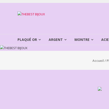
Aller
au
THEBEST
contenu
BIJOUX
VENTE
BIJOUX
PLAQUÉ OR
ARGENT
MONTRE
ACIE
FANTAISIE
Accueil
/
P