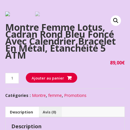
Montre Femme Lotus,
Cadran Rond Bleu Foncé
Avec Calendrier,bracelet
En Métal, Étanchéité 5
ATM
89,00
€
Quantité
Ajouter au panier
Catégories :
Montre
,
femme
,
Promotions
Description
Avis (0)
Description