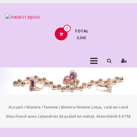
Aller
au
THEBEST
contenu
BIJOUX
0
TOTAL
0,00€
VENTE
BIJOUX
FANTAISIE
Accueil
/
Montre
/
femme
/ Montre femme Lotus, cadran rond
bleu foncé avec calendrier,bracelet en métal, étanchéité 5 ATM