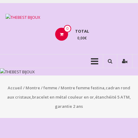
Aller
au
THEBEST
contenu
BIJOUX
0
TOTAL
0,00€
VENTE
BIJOUX
FANTAISIE
Accueil
/
Montre
/
femme
/ Montre femme festina,cadran rond
aux cristaux,bracelet en métal couleur en or,étanchéité 5 ATM,
garantie 2 ans