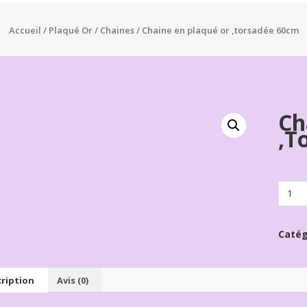
Accueil
/
Plaqué Or
/
Chaines
/ Chaine en plaqué or ,torsadée 60cm
Ch
,t
Quanti
Catég
ription
Avis (0)