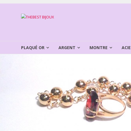
Aller
au
THEBEST
contenu
BIJOUX
VENTE
BIJOUX
PLAQUÉ OR
ARGENT
MONTRE
ACIE
FANTAISIE