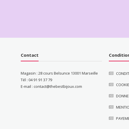
Contact
Conditio
Magasin : 28 cours Belsunce 13001 Marseille
CONDIT
Tél : 04 91 91 37 79
COOKI
E-mail : contact@thebestbijoux.com
DONNE
MENTI
PAYEM