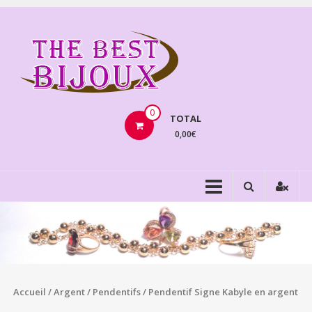
Aller
au
THEBE
contenu
BIJOU
VENTE
BIJOUX
0
TOTAL
FANTAISIE
0,00€
Accueil
/
Argent
/
Pendentifs
/ Pendentif Signe Kabyle en argent