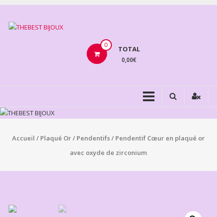
Aller
au
THEBEST
contenu
BIJOUX
0
TOTAL
0,00€
VENTE
BIJOUX
FANTAISIE
Accueil
/
Plaqué Or
/
Pendentifs
/ Pendentif Cœur en plaqué or
avec oxyde de zirconium