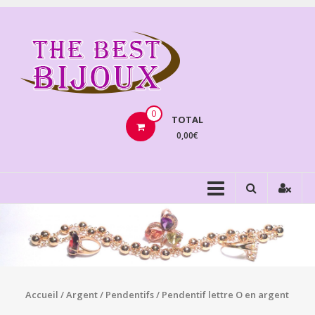
Aller
au
THEBE
contenu
BIJOU
VENTE
BIJOUX
0
TOTAL
FANTAISIE
0,00€
Accueil
/
Argent
/
Pendentifs
/ Pendentif lettre O en argent