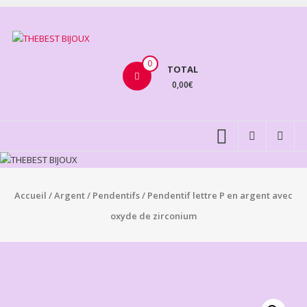
Aller
au
THEBEST
contenu
BIJOUX
0
TOTAL
0,00€
VENTE
BIJOUX
FANTAISIE
Accueil
/
Argent
/
Pendentifs
/ Pendentif lettre P en argent avec
oxyde de zirconium