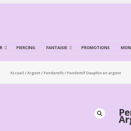
R
PIERCING
FANTAISIE
PROMOTIONS
MON
Accueil
/
Argent
/
Pendentifs
/ Pendentif Dauphin en argent
Pe
Ar