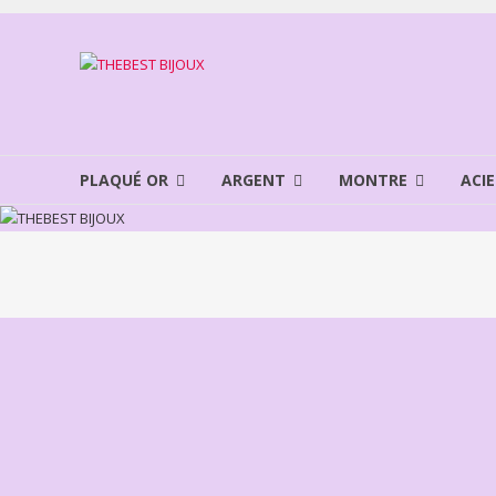
Aller
au
THEBEST
contenu
BIJOUX
VENTE
BIJOUX
PLAQUÉ OR
ARGENT
MONTRE
ACIE
FANTAISIE