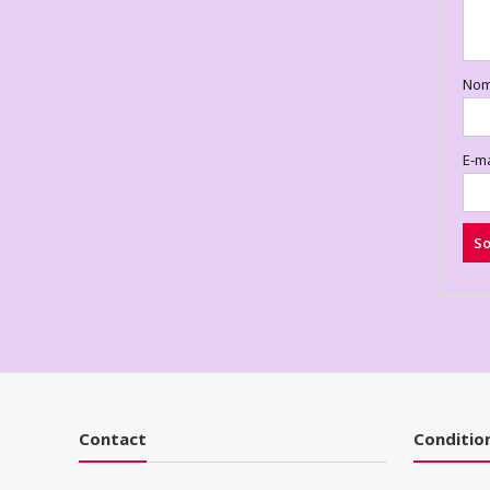
No
E-m
Contact
Conditio