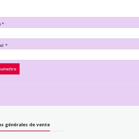
m
*
ail
*
ns générales de vente