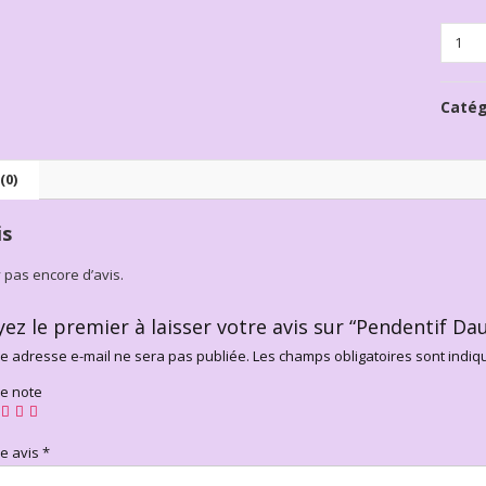
Quanti
Catég
(0)
is
’y pas encore d’avis.
yez le premier à laisser votre avis sur “Pendentif Da
e adresse e-mail ne sera pas publiée.
Les champs obligatoires sont indi
re note
re avis
*