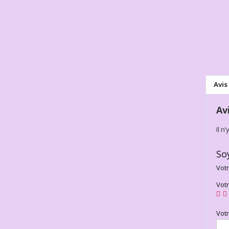
Avis 
Av
Il n
So
Votr
Vot
Vot