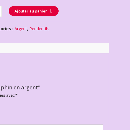
té
Ajouter au panier
ories :
Argent
,
Pendentifs
uphin en argent”
qués avec
*