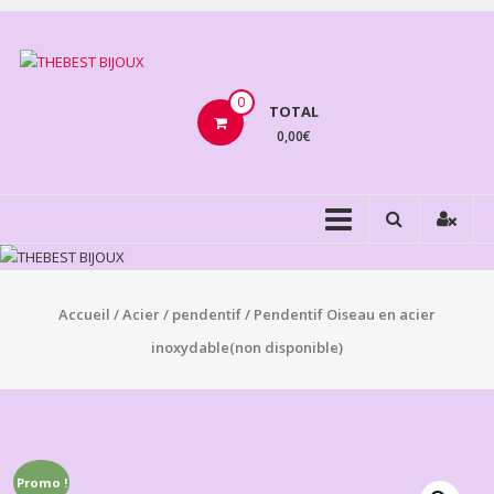
Aller
au
THEBEST
contenu
BIJOUX
0
TOTAL
0,00€
VENTE
BIJOUX
FANTAISIE
Accueil
/
Acier
/
pendentif
/ Pendentif Oiseau en acier
inoxydable(non disponible)
Promo !