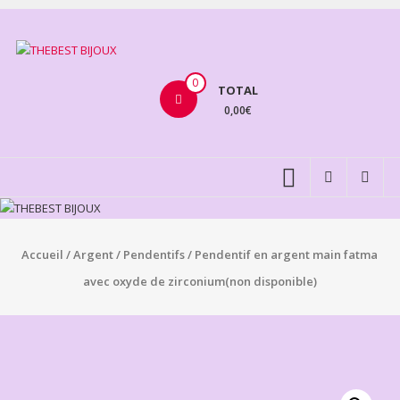
Aller
au
THEBEST
contenu
BIJOUX
0
TOTAL
0,00€
VENTE
BIJOUX
FANTAISIE
Accueil
/
Argent
/
Pendentifs
/ Pendentif en argent main fatma
avec oxyde de zirconium(non disponible)