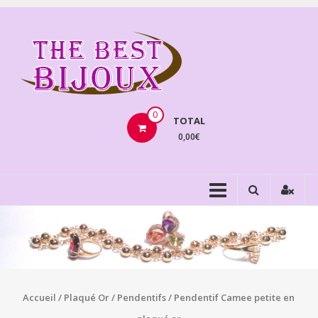
Aller
au
THEBE
contenu
BIJOU
VENTE
BIJOUX
0
TOTAL
FANTAISIE
0,00€
Accueil
/
Plaqué Or
/
Pendentifs
/ Pendentif Camee petite en